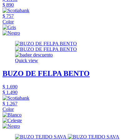
$ 890
$ 757
Color
Quick view
BUZO DE FELPA BENTO
$ 1.690
$ 1.490
$ 1.267
Color