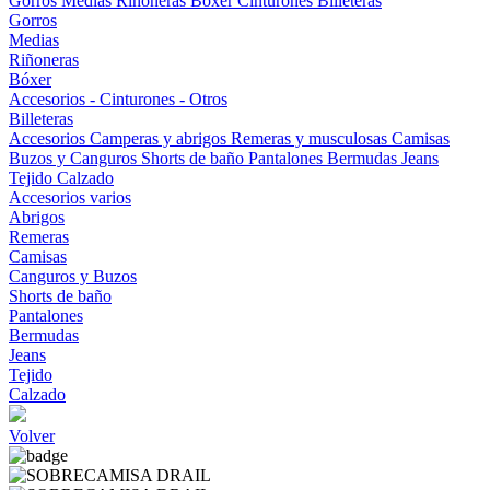
Gorros
Medias
Riñoneras
Bóxer
Cinturones
Billeteras
Gorros
Medias
Riñoneras
Bóxer
Accesorios - Cinturones - Otros
Billeteras
Accesorios
Camperas y abrigos
Remeras y musculosas
Camisas
Buzos y Canguros
Shorts de baño
Pantalones
Bermudas
Jeans
Tejido
Calzado
Accesorios varios
Abrigos
Remeras
Camisas
Canguros y Buzos
Shorts de baño
Pantalones
Bermudas
Jeans
Tejido
Calzado
Volver