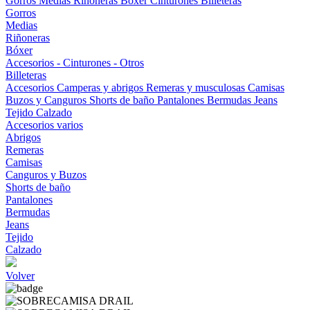
Gorros
Medias
Riñoneras
Bóxer
Cinturones
Billeteras
Gorros
Medias
Riñoneras
Bóxer
Accesorios - Cinturones - Otros
Billeteras
Accesorios
Camperas y abrigos
Remeras y musculosas
Camisas
Buzos y Canguros
Shorts de baño
Pantalones
Bermudas
Jeans
Tejido
Calzado
Accesorios varios
Abrigos
Remeras
Camisas
Canguros y Buzos
Shorts de baño
Pantalones
Bermudas
Jeans
Tejido
Calzado
Volver