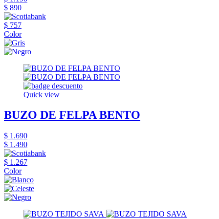
$ 890
$ 757
Color
Quick view
BUZO DE FELPA BENTO
$ 1.690
$ 1.490
$ 1.267
Color