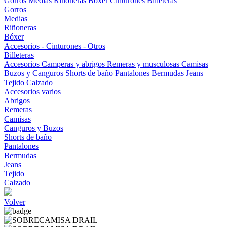
Gorros
Medias
Riñoneras
Bóxer
Cinturones
Billeteras
Gorros
Medias
Riñoneras
Bóxer
Accesorios - Cinturones - Otros
Billeteras
Accesorios
Camperas y abrigos
Remeras y musculosas
Camisas
Buzos y Canguros
Shorts de baño
Pantalones
Bermudas
Jeans
Tejido
Calzado
Accesorios varios
Abrigos
Remeras
Camisas
Canguros y Buzos
Shorts de baño
Pantalones
Bermudas
Jeans
Tejido
Calzado
Volver