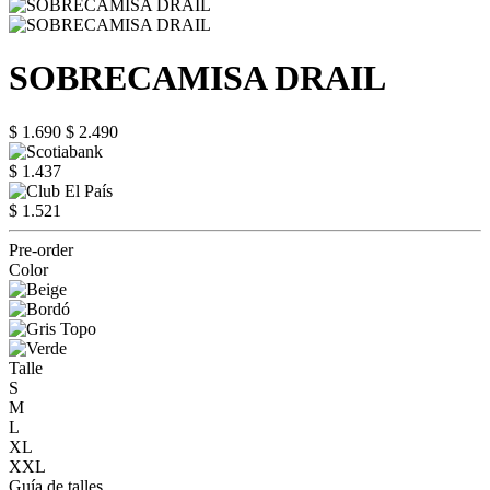
SOBRECAMISA DRAIL
$ 1.690
$ 2.490
$ 1.437
$ 1.521
Pre-order
Color
Talle
S
M
L
XL
XXL
Guía de talles