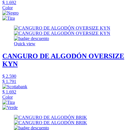
$ 1.692
Color
Quick view
CANGURO DE ALGODÓN OVERSIZE
KYN
$ 2.590
$ 1.791
$ 1.692
Color