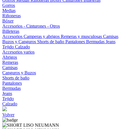
Gorros
Medias
Riñoneras
Bóxer
Cinturones
Billeteras
Gorros
Medias
Riñoneras
Bóxer
Accesorios - Cinturones - Otros
Billeteras
Accesorios
Camperas y abrigos
Remeras y musculosas
Camisas
Buzos y Canguros
Shorts de baño
Pantalones
Bermudas
Jeans
Tejido
Calzado
Accesorios varios
Abrigos
Remeras
Camisas
Canguros y Buzos
Shorts de baño
Pantalones
Bermudas
Jeans
Tejido
Calzado
Volver