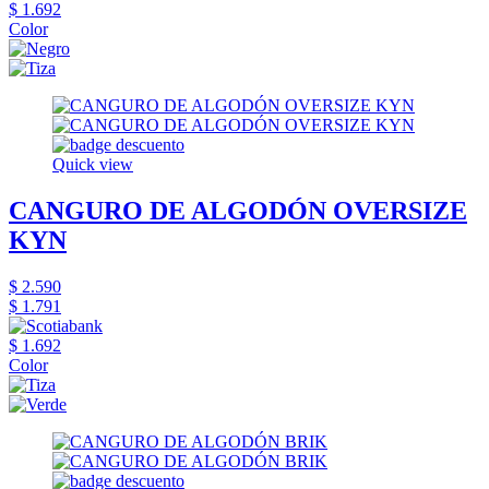
$ 1.692
Color
Quick view
CANGURO DE ALGODÓN OVERSIZE
KYN
$ 2.590
$ 1.791
$ 1.692
Color