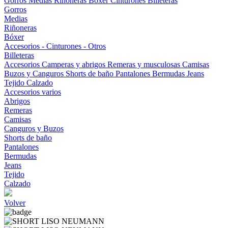
Gorros
Medias
Riñoneras
Bóxer
Cinturones
Billeteras
Gorros
Medias
Riñoneras
Bóxer
Accesorios - Cinturones - Otros
Billeteras
Accesorios
Camperas y abrigos
Remeras y musculosas
Camisas
Buzos y Canguros
Shorts de baño
Pantalones
Bermudas
Jeans
Tejido
Calzado
Accesorios varios
Abrigos
Remeras
Camisas
Canguros y Buzos
Shorts de baño
Pantalones
Bermudas
Jeans
Tejido
Calzado
Volver