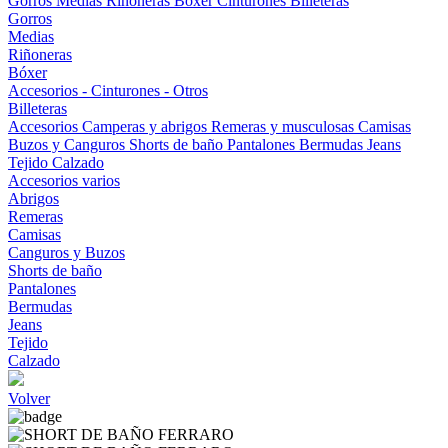
Gorros
Medias
Riñoneras
Bóxer
Cinturones
Billeteras
Gorros
Medias
Riñoneras
Bóxer
Accesorios - Cinturones - Otros
Billeteras
Accesorios
Camperas y abrigos
Remeras y musculosas
Camisas
Buzos y Canguros
Shorts de baño
Pantalones
Bermudas
Jeans
Tejido
Calzado
Accesorios varios
Abrigos
Remeras
Camisas
Canguros y Buzos
Shorts de baño
Pantalones
Bermudas
Jeans
Tejido
Calzado
Volver