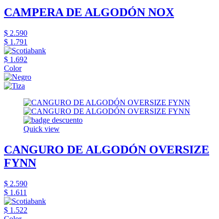
CAMPERA DE ALGODÓN NOX
$ 2.590
$ 1.791
$ 1.692
Color
Quick view
CANGURO DE ALGODÓN OVERSIZE
FYNN
$ 2.590
$ 1.611
$ 1.522
Color