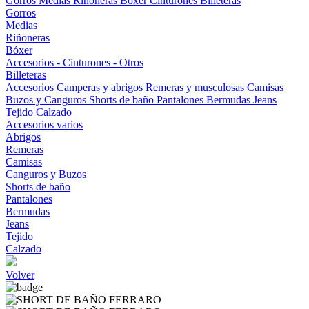
Gorros
Medias
Riñoneras
Bóxer
Cinturones
Billeteras
Gorros
Medias
Riñoneras
Bóxer
Accesorios - Cinturones - Otros
Billeteras
Accesorios
Camperas y abrigos
Remeras y musculosas
Camisas
Buzos y Canguros
Shorts de baño
Pantalones
Bermudas
Jeans
Tejido
Calzado
Accesorios varios
Abrigos
Remeras
Camisas
Canguros y Buzos
Shorts de baño
Pantalones
Bermudas
Jeans
Tejido
Calzado
Volver