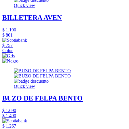
Quick view
BILLETERA AVEN
$ 1.190
$ 801
$ 757
Color
Quick view
BUZO DE FELPA BENTO
$ 1.690
$ 1.490
$ 1.267