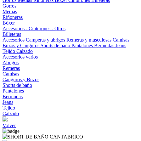
Gorros
Medias
Riñoneras
Bóxer
Cinturones
Billeteras
Gorros
Medias
Riñoneras
Bóxer
Accesorios - Cinturones - Otros
Billeteras
Accesorios
Camperas y abrigos
Remeras y musculosas
Camisas
Buzos y Canguros
Shorts de baño
Pantalones
Bermudas
Jeans
Tejido
Calzado
Accesorios varios
Abrigos
Remeras
Camisas
Canguros y Buzos
Shorts de baño
Pantalones
Bermudas
Jeans
Tejido
Calzado
Volver