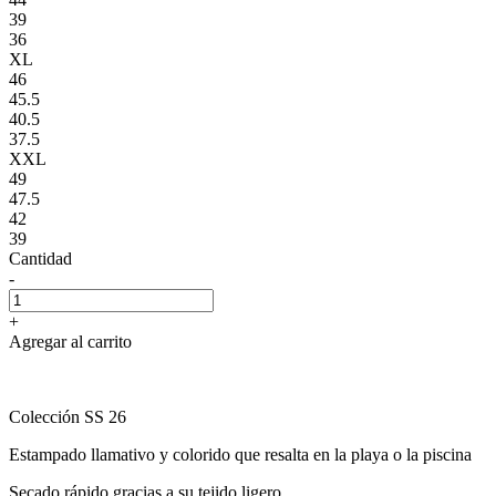
39
36
XL
46
45.5
40.5
37.5
XXL
49
47.5
42
39
Cantidad
-
+
Agregar al carrito
Colección SS 26
Estampado llamativo y colorido que resalta en la playa o la piscina
Secado rápido gracias a su tejido ligero