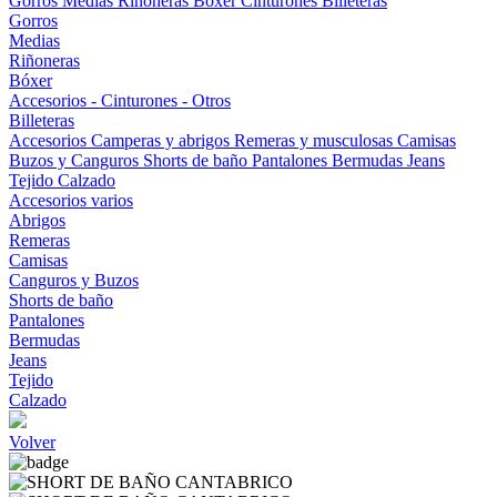
Gorros
Medias
Riñoneras
Bóxer
Cinturones
Billeteras
Gorros
Medias
Riñoneras
Bóxer
Accesorios - Cinturones - Otros
Billeteras
Accesorios
Camperas y abrigos
Remeras y musculosas
Camisas
Buzos y Canguros
Shorts de baño
Pantalones
Bermudas
Jeans
Tejido
Calzado
Accesorios varios
Abrigos
Remeras
Camisas
Canguros y Buzos
Shorts de baño
Pantalones
Bermudas
Jeans
Tejido
Calzado
Volver