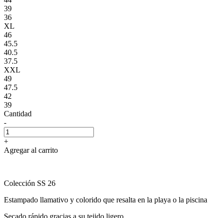
39
36
XL
46
45.5
40.5
37.5
XXL
49
47.5
42
39
Cantidad
-
+
Agregar al carrito
Colección SS 26
Estampado llamativo y colorido que resalta en la playa o la piscina
Secado rápido gracias a su tejido ligero