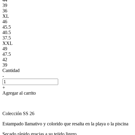
39
36
XL
46
45.5
40.5
37.5
XXL
49
47.5
42
39
Cantidad
-
+
Agregar al carrito
Colección SS 26
Estampado llamativo y colorido que resalta en la playa o la piscina
Secado rápido gracias a su tejido ligero