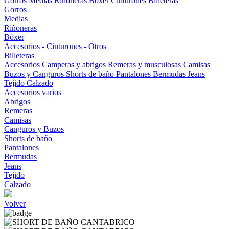
Gorros
Medias
Riñoneras
Bóxer
Cinturones
Billeteras
Gorros
Medias
Riñoneras
Bóxer
Accesorios - Cinturones - Otros
Billeteras
Accesorios
Camperas y abrigos
Remeras y musculosas
Camisas
Buzos y Canguros
Shorts de baño
Pantalones
Bermudas
Jeans
Tejido
Calzado
Accesorios varios
Abrigos
Remeras
Camisas
Canguros y Buzos
Shorts de baño
Pantalones
Bermudas
Jeans
Tejido
Calzado
Volver