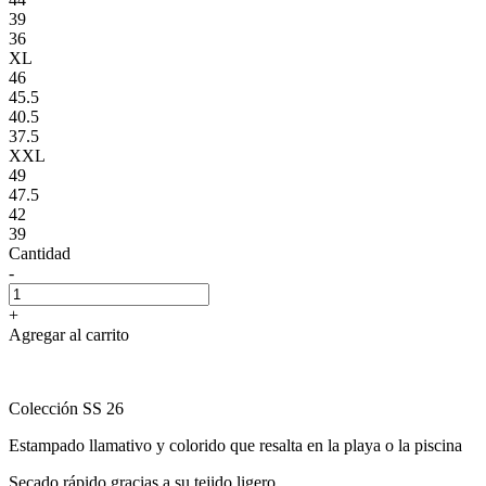
39
36
XL
46
45.5
40.5
37.5
XXL
49
47.5
42
39
Cantidad
-
+
Agregar al carrito
Colección SS 26
Estampado llamativo y colorido que resalta en la playa o la piscina
Secado rápido gracias a su tejido ligero