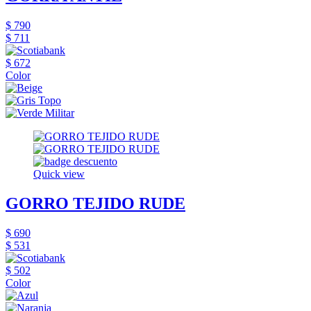
$ 790
$ 711
$ 672
Color
Quick view
GORRO TEJIDO RUDE
$ 690
$ 531
$ 502
Color