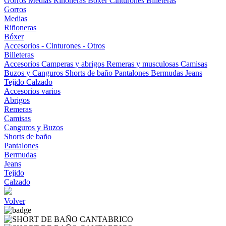
Gorros
Medias
Riñoneras
Bóxer
Cinturones
Billeteras
Gorros
Medias
Riñoneras
Bóxer
Accesorios - Cinturones - Otros
Billeteras
Accesorios
Camperas y abrigos
Remeras y musculosas
Camisas
Buzos y Canguros
Shorts de baño
Pantalones
Bermudas
Jeans
Tejido
Calzado
Accesorios varios
Abrigos
Remeras
Camisas
Canguros y Buzos
Shorts de baño
Pantalones
Bermudas
Jeans
Tejido
Calzado
Volver