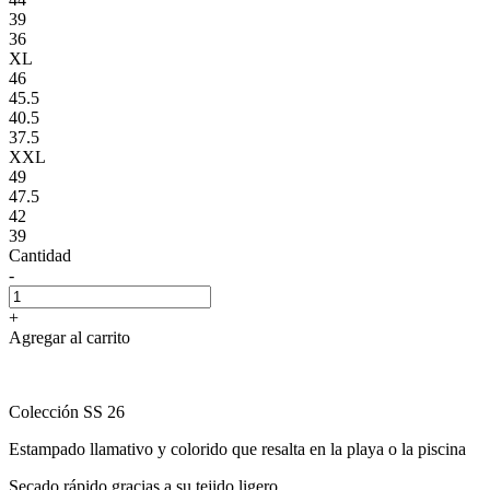
39
36
XL
46
45.5
40.5
37.5
XXL
49
47.5
42
39
Cantidad
-
+
Agregar al carrito
Colección SS 26
Estampado llamativo y colorido que resalta en la playa o la piscina
Secado rápido gracias a su tejido ligero