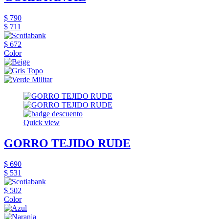
$ 790
$ 711
$ 672
Color
Quick view
GORRO TEJIDO RUDE
$ 690
$ 531
$ 502
Color