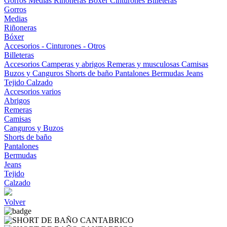
Gorros
Medias
Riñoneras
Bóxer
Cinturones
Billeteras
Gorros
Medias
Riñoneras
Bóxer
Accesorios - Cinturones - Otros
Billeteras
Accesorios
Camperas y abrigos
Remeras y musculosas
Camisas
Buzos y Canguros
Shorts de baño
Pantalones
Bermudas
Jeans
Tejido
Calzado
Accesorios varios
Abrigos
Remeras
Camisas
Canguros y Buzos
Shorts de baño
Pantalones
Bermudas
Jeans
Tejido
Calzado
Volver