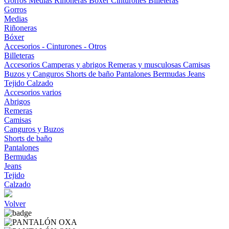
Gorros
Medias
Riñoneras
Bóxer
Cinturones
Billeteras
Gorros
Medias
Riñoneras
Bóxer
Accesorios - Cinturones - Otros
Billeteras
Accesorios
Camperas y abrigos
Remeras y musculosas
Camisas
Buzos y Canguros
Shorts de baño
Pantalones
Bermudas
Jeans
Tejido
Calzado
Accesorios varios
Abrigos
Remeras
Camisas
Canguros y Buzos
Shorts de baño
Pantalones
Bermudas
Jeans
Tejido
Calzado
Volver