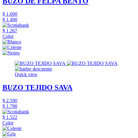
BUZO DE FELPA BENTO
$ 1.690
$ 1.490
$ 1.267
Color
Quick view
BUZO TEJIDO SAVA
$ 2.590
$ 1.790
$ 1.522
Color