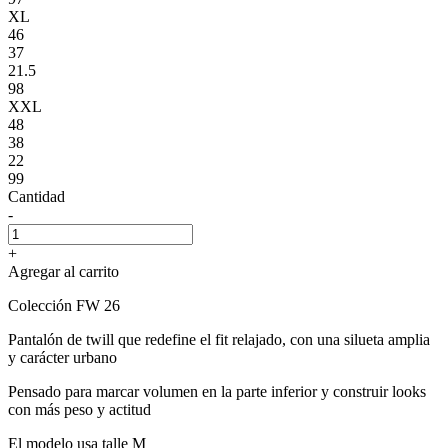
XL
46
37
21.5
98
XXL
48
38
22
99
Cantidad
-
+
Agregar al carrito
Colección FW 26
Pantalón de twill que redefine el fit relajado, con una silueta amplia
y carácter urbano
Pensado para marcar volumen en la parte inferior y construir looks
con más peso y actitud
El modelo usa talle M