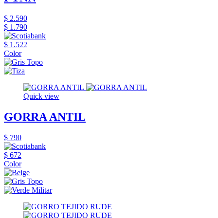
$ 2.590
$ 1.790
$ 1.522
Color
Quick view
GORRA ANTIL
$ 790
$ 672
Color