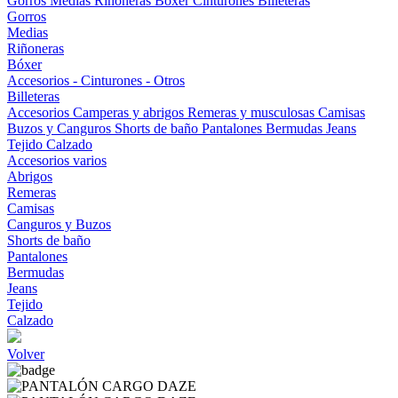
Gorros
Medias
Riñoneras
Bóxer
Cinturones
Billeteras
Gorros
Medias
Riñoneras
Bóxer
Accesorios - Cinturones - Otros
Billeteras
Accesorios
Camperas y abrigos
Remeras y musculosas
Camisas
Buzos y Canguros
Shorts de baño
Pantalones
Bermudas
Jeans
Tejido
Calzado
Accesorios varios
Abrigos
Remeras
Camisas
Canguros y Buzos
Shorts de baño
Pantalones
Bermudas
Jeans
Tejido
Calzado
Volver