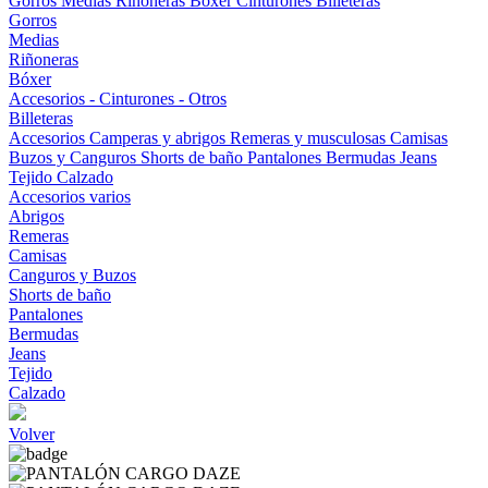
Gorros
Medias
Riñoneras
Bóxer
Cinturones
Billeteras
Gorros
Medias
Riñoneras
Bóxer
Accesorios - Cinturones - Otros
Billeteras
Accesorios
Camperas y abrigos
Remeras y musculosas
Camisas
Buzos y Canguros
Shorts de baño
Pantalones
Bermudas
Jeans
Tejido
Calzado
Accesorios varios
Abrigos
Remeras
Camisas
Canguros y Buzos
Shorts de baño
Pantalones
Bermudas
Jeans
Tejido
Calzado
Volver