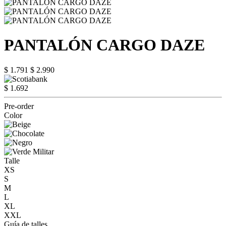
PANTALÓN CARGO DAZE
$ 1.791
$ 2.990
$ 1.692
Pre-order
Color
Talle
XS
S
M
L
XL
XXL
Guía de talles