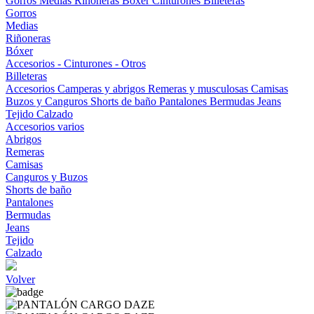
Gorros
Medias
Riñoneras
Bóxer
Cinturones
Billeteras
Gorros
Medias
Riñoneras
Bóxer
Accesorios - Cinturones - Otros
Billeteras
Accesorios
Camperas y abrigos
Remeras y musculosas
Camisas
Buzos y Canguros
Shorts de baño
Pantalones
Bermudas
Jeans
Tejido
Calzado
Accesorios varios
Abrigos
Remeras
Camisas
Canguros y Buzos
Shorts de baño
Pantalones
Bermudas
Jeans
Tejido
Calzado
Volver