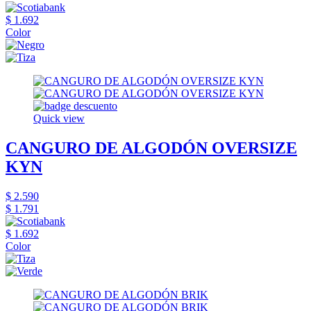
$ 1.692
Color
Quick view
CANGURO DE ALGODÓN OVERSIZE
KYN
$ 2.590
$ 1.791
$ 1.692
Color