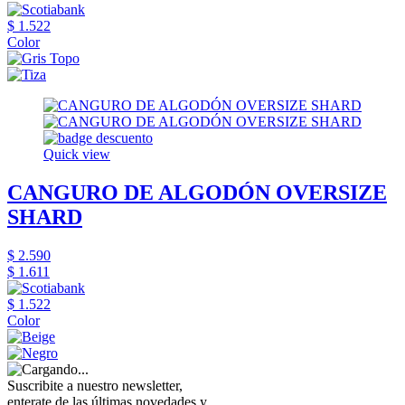
$ 1.522
Color
Quick view
CANGURO DE ALGODÓN OVERSIZE
SHARD
$ 2.590
$ 1.611
$ 1.522
Color
Suscribite a nuestro newsletter,
enterate de las últimas novedades y