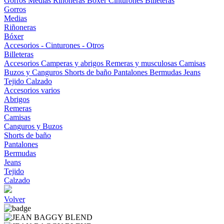
Gorros
Medias
Riñoneras
Bóxer
Cinturones
Billeteras
Gorros
Medias
Riñoneras
Bóxer
Accesorios - Cinturones - Otros
Billeteras
Accesorios
Camperas y abrigos
Remeras y musculosas
Camisas
Buzos y Canguros
Shorts de baño
Pantalones
Bermudas
Jeans
Tejido
Calzado
Accesorios varios
Abrigos
Remeras
Camisas
Canguros y Buzos
Shorts de baño
Pantalones
Bermudas
Jeans
Tejido
Calzado
Volver