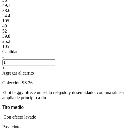
38
49.7
38.6
24.4
105
40
52
39.8
25.2
105
Cantidad
-
+
Agregar al carrito
Colección SS 26
El fit baggy ofrece un estilo relajado y desenfadado, con una silueta
amplia de principio a fin
Tiro medio
Con efecto lavado
Pasa cinto