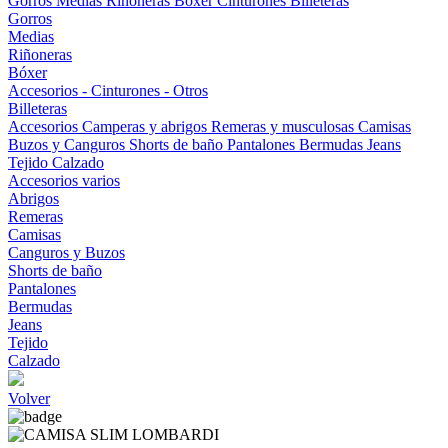
Gorros
Medias
Riñoneras
Bóxer
Cinturones
Billeteras
Gorros
Medias
Riñoneras
Bóxer
Accesorios - Cinturones - Otros
Billeteras
Accesorios
Camperas y abrigos
Remeras y musculosas
Camisas
Buzos y Canguros
Shorts de baño
Pantalones
Bermudas
Jeans
Tejido
Calzado
Accesorios varios
Abrigos
Remeras
Camisas
Canguros y Buzos
Shorts de baño
Pantalones
Bermudas
Jeans
Tejido
Calzado
Volver