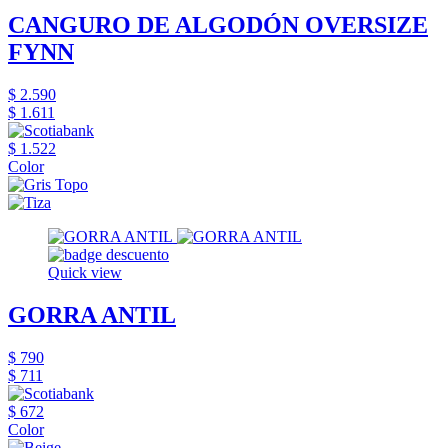
CANGURO DE ALGODÓN OVERSIZE
FYNN
$ 2.590
$ 1.611
$ 1.522
Color
Quick view
GORRA ANTIL
$ 790
$ 711
$ 672
Color