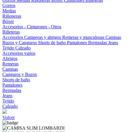
Gorros
Medias
Riñoneras
Bóxer
Cinturones
Billeteras
Gorros
Medias
Riñoneras
Bóxer
Accesorios - Cinturones - Otros
Billeteras
Accesorios
Camperas y abrigos
Remeras y musculosas
Camisas
Buzos y Canguros
Shorts de baño
Pantalones
Bermudas
Jeans
Tejido
Calzado
Accesorios varios
Abrigos
Remeras
Camisas
Canguros y Buzos
Shorts de baño
Pantalones
Bermudas
Jeans
Tejido
Calzado
Volver