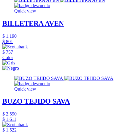
Quick view
BILLETERA AVEN
$ 1.190
$ 801
$ 757
Color
Quick view
BUZO TEJIDO SAVA
$ 2.590
$ 1.611
$ 1.522