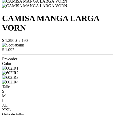
CAMISA MANGA LARGA
VORN
$ 1.290
$ 2.190
$ 1.097
Pre-order
Color
Talle
S
M
L
XL
XXL
Guía de talles