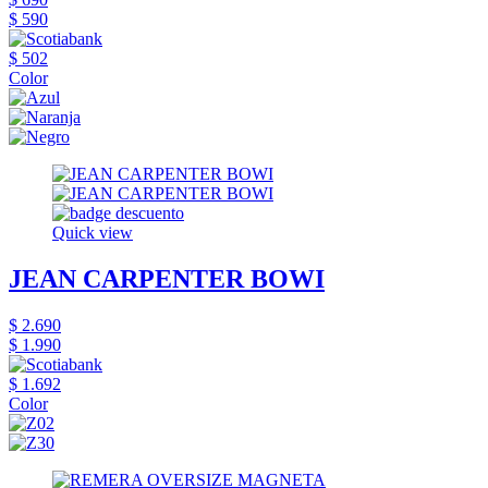
$ 590
$ 502
Color
Quick view
JEAN CARPENTER BOWI
$ 2.690
$ 1.990
$ 1.692
Color