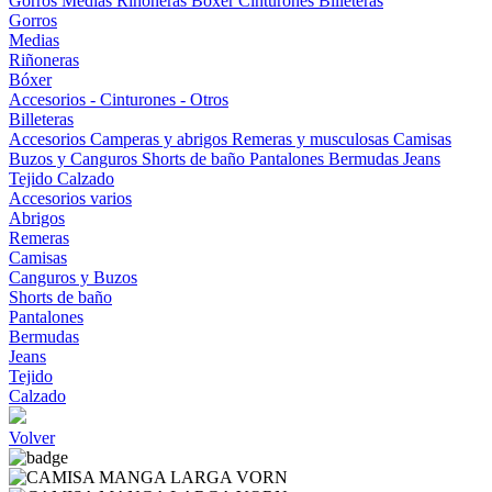
Gorros
Medias
Riñoneras
Bóxer
Cinturones
Billeteras
Gorros
Medias
Riñoneras
Bóxer
Accesorios - Cinturones - Otros
Billeteras
Accesorios
Camperas y abrigos
Remeras y musculosas
Camisas
Buzos y Canguros
Shorts de baño
Pantalones
Bermudas
Jeans
Tejido
Calzado
Accesorios varios
Abrigos
Remeras
Camisas
Canguros y Buzos
Shorts de baño
Pantalones
Bermudas
Jeans
Tejido
Calzado
Volver