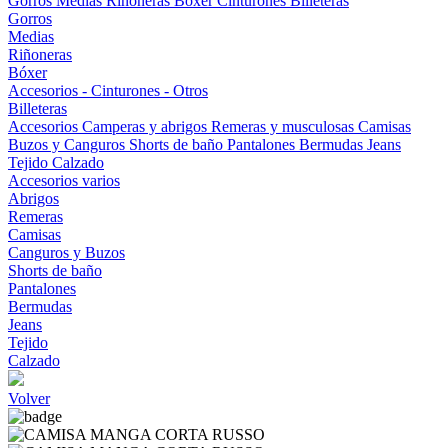
Gorros
Medias
Riñoneras
Bóxer
Cinturones
Billeteras
Gorros
Medias
Riñoneras
Bóxer
Accesorios - Cinturones - Otros
Billeteras
Accesorios
Camperas y abrigos
Remeras y musculosas
Camisas
Buzos y Canguros
Shorts de baño
Pantalones
Bermudas
Jeans
Tejido
Calzado
Accesorios varios
Abrigos
Remeras
Camisas
Canguros y Buzos
Shorts de baño
Pantalones
Bermudas
Jeans
Tejido
Calzado
Volver