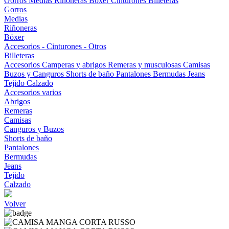
Gorros
Medias
Riñoneras
Bóxer
Cinturones
Billeteras
Gorros
Medias
Riñoneras
Bóxer
Accesorios - Cinturones - Otros
Billeteras
Accesorios
Camperas y abrigos
Remeras y musculosas
Camisas
Buzos y Canguros
Shorts de baño
Pantalones
Bermudas
Jeans
Tejido
Calzado
Accesorios varios
Abrigos
Remeras
Camisas
Canguros y Buzos
Shorts de baño
Pantalones
Bermudas
Jeans
Tejido
Calzado
Volver