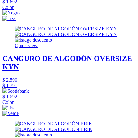
$ 1.692
Color
Quick view
CANGURO DE ALGODÓN OVERSIZE
KYN
$ 2.590
$ 1.791
$ 1.692
Color