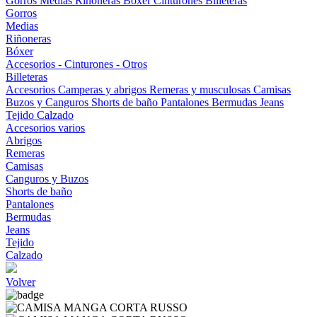
Gorros
Medias
Riñoneras
Bóxer
Cinturones
Billeteras
Gorros
Medias
Riñoneras
Bóxer
Accesorios - Cinturones - Otros
Billeteras
Accesorios
Camperas y abrigos
Remeras y musculosas
Camisas
Buzos y Canguros
Shorts de baño
Pantalones
Bermudas
Jeans
Tejido
Calzado
Accesorios varios
Abrigos
Remeras
Camisas
Canguros y Buzos
Shorts de baño
Pantalones
Bermudas
Jeans
Tejido
Calzado
Volver