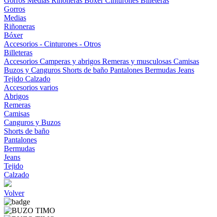
Gorros
Medias
Riñoneras
Bóxer
Cinturones
Billeteras
Gorros
Medias
Riñoneras
Bóxer
Accesorios - Cinturones - Otros
Billeteras
Accesorios
Camperas y abrigos
Remeras y musculosas
Camisas
Buzos y Canguros
Shorts de baño
Pantalones
Bermudas
Jeans
Tejido
Calzado
Accesorios varios
Abrigos
Remeras
Camisas
Canguros y Buzos
Shorts de baño
Pantalones
Bermudas
Jeans
Tejido
Calzado
Volver