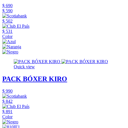
$ 690
$ 590
$ 502
$ 531
Color
Quick view
PACK BÓXER KIRO
$ 990
$ 842
$ 891
Color