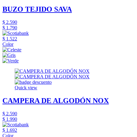
BUZO TEJIDO SAVA
$ 2.590
$ 1.790
$ 1.522
Color
Quick view
CAMPERA DE ALGODÓN NOX
$ 2.590
$ 1.990
$ 1.692
Color