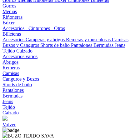
Gorros
Medias
Riñoneras
Bóxer
Cinturones
Billeteras
Gorros
Medias
Riñoneras
Bóxer
Accesorios - Cinturones - Otros
Billeteras
Accesorios
Camperas y abrigos
Remeras y musculosas
Camisas
Buzos y Canguros
Shorts de baño
Pantalones
Bermudas
Jeans
Tejido
Calzado
Accesorios varios
Abrigos
Remeras
Camisas
Canguros y Buzos
Shorts de baño
Pantalones
Bermudas
Jeans
Tejido
Calzado
Volver