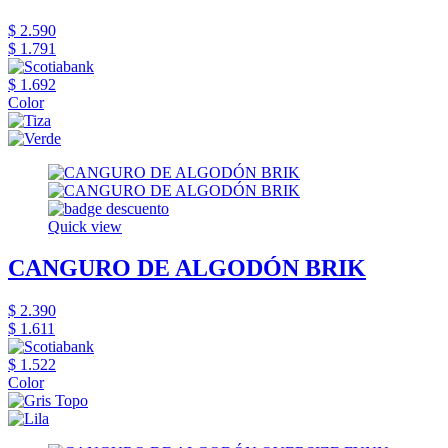
$ 2.590
$ 1.791
$ 1.692
Color
Quick view
CANGURO DE ALGODÓN BRIK
$ 2.390
$ 1.611
$ 1.522
Color