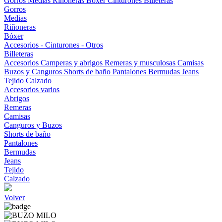
Gorros
Medias
Riñoneras
Bóxer
Cinturones
Billeteras
Gorros
Medias
Riñoneras
Bóxer
Accesorios - Cinturones - Otros
Billeteras
Accesorios
Camperas y abrigos
Remeras y musculosas
Camisas
Buzos y Canguros
Shorts de baño
Pantalones
Bermudas
Jeans
Tejido
Calzado
Accesorios varios
Abrigos
Remeras
Camisas
Canguros y Buzos
Shorts de baño
Pantalones
Bermudas
Jeans
Tejido
Calzado
Volver