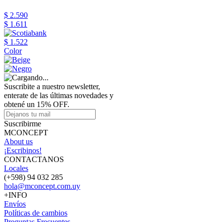
$ 2.590
$ 1.611
$ 1.522
Color
Suscribite a nuestro newsletter,
enterate de las últimas novedades y
obtené un 15% OFF.
Suscribirme
MCONCEPT
About us
¡Escribinos!
CONTACTANOS
Locales
(+598) 94 032 285
hola@mconcept.com.uy
+INFO
Envíos
Políticas de cambios
Preguntas Frecuentes