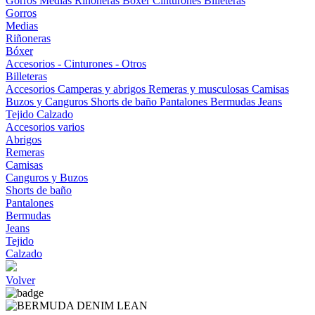
Gorros
Medias
Riñoneras
Bóxer
Cinturones
Billeteras
Gorros
Medias
Riñoneras
Bóxer
Accesorios - Cinturones - Otros
Billeteras
Accesorios
Camperas y abrigos
Remeras y musculosas
Camisas
Buzos y Canguros
Shorts de baño
Pantalones
Bermudas
Jeans
Tejido
Calzado
Accesorios varios
Abrigos
Remeras
Camisas
Canguros y Buzos
Shorts de baño
Pantalones
Bermudas
Jeans
Tejido
Calzado
Volver