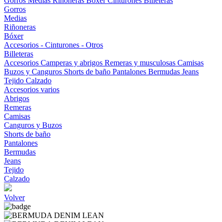
Gorros
Medias
Riñoneras
Bóxer
Cinturones
Billeteras
Gorros
Medias
Riñoneras
Bóxer
Accesorios - Cinturones - Otros
Billeteras
Accesorios
Camperas y abrigos
Remeras y musculosas
Camisas
Buzos y Canguros
Shorts de baño
Pantalones
Bermudas
Jeans
Tejido
Calzado
Accesorios varios
Abrigos
Remeras
Camisas
Canguros y Buzos
Shorts de baño
Pantalones
Bermudas
Jeans
Tejido
Calzado
Volver