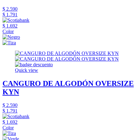
$ 2.590
$ 1.791
$ 1.692
Color
Quick view
CANGURO DE ALGODÓN OVERSIZE
KYN
$ 2.590
$ 1.791
$ 1.692
Color