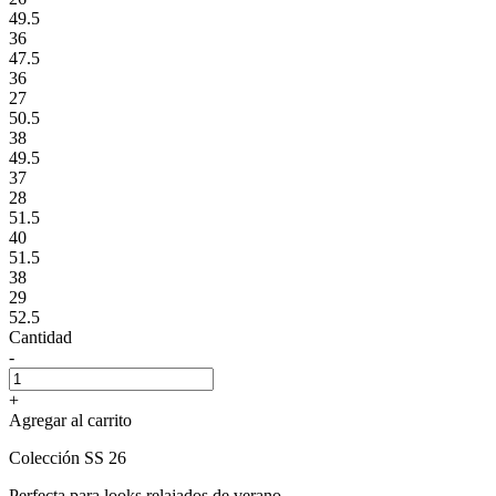
49.5
36
47.5
36
27
50.5
38
49.5
37
28
51.5
40
51.5
38
29
52.5
Cantidad
-
+
Agregar al carrito
Colección SS 26
Perfecta para looks relajados de verano