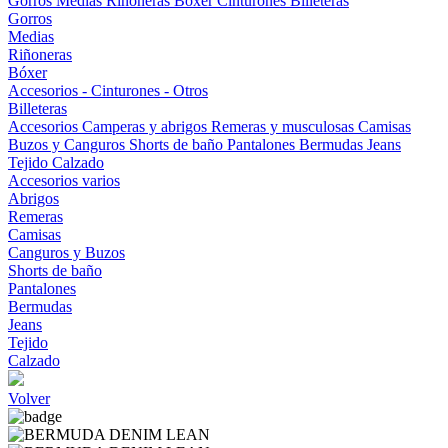
Gorros
Medias
Riñoneras
Bóxer
Cinturones
Billeteras
Gorros
Medias
Riñoneras
Bóxer
Accesorios - Cinturones - Otros
Billeteras
Accesorios
Camperas y abrigos
Remeras y musculosas
Camisas
Buzos y Canguros
Shorts de baño
Pantalones
Bermudas
Jeans
Tejido
Calzado
Accesorios varios
Abrigos
Remeras
Camisas
Canguros y Buzos
Shorts de baño
Pantalones
Bermudas
Jeans
Tejido
Calzado
Volver