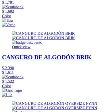
$ 1.791
$ 1.692
Color
Quick view
CANGURO DE ALGODÓN BRIK
$ 2.390
$ 1.611
$ 1.522
Color