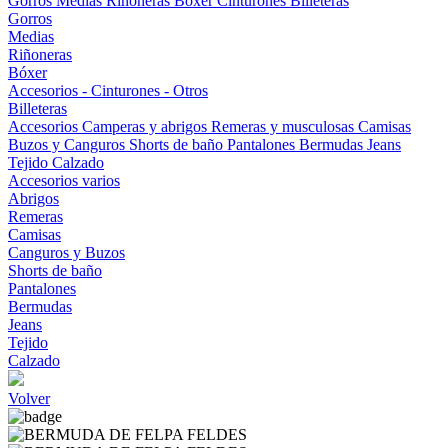
Gorros
Medias
Riñoneras
Bóxer
Cinturones
Billeteras
Gorros
Medias
Riñoneras
Bóxer
Accesorios - Cinturones - Otros
Billeteras
Accesorios
Camperas y abrigos
Remeras y musculosas
Camisas
Buzos y Canguros
Shorts de baño
Pantalones
Bermudas
Jeans
Tejido
Calzado
Accesorios varios
Abrigos
Remeras
Camisas
Canguros y Buzos
Shorts de baño
Pantalones
Bermudas
Jeans
Tejido
Calzado
Volver