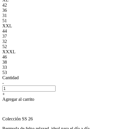
42
36
31
51
XXL
44
37
32
52
XXXL
46
38
33
53
Cantidad
-
+
Agregar al carrito
Colección SS 26
Bermuda de felpa relaxed, ideal para el día a día