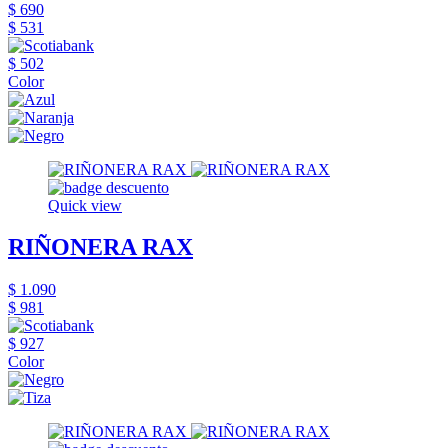
$ 690
$ 531
$ 502
Color
Quick view
RIÑONERA RAX
$ 1.090
$ 981
$ 927
Color