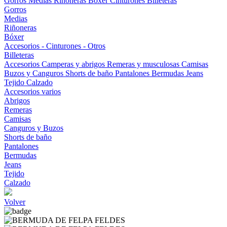
Gorros
Medias
Riñoneras
Bóxer
Cinturones
Billeteras
Gorros
Medias
Riñoneras
Bóxer
Accesorios - Cinturones - Otros
Billeteras
Accesorios
Camperas y abrigos
Remeras y musculosas
Camisas
Buzos y Canguros
Shorts de baño
Pantalones
Bermudas
Jeans
Tejido
Calzado
Accesorios varios
Abrigos
Remeras
Camisas
Canguros y Buzos
Shorts de baño
Pantalones
Bermudas
Jeans
Tejido
Calzado
Volver