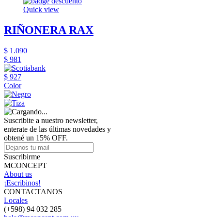
Quick view
RIÑONERA RAX
$ 1.090
$ 981
$ 927
Color
Suscribite a nuestro newsletter,
enterate de las últimas novedades y
obtené un 15% OFF.
Suscribirme
MCONCEPT
About us
¡Escribinos!
CONTACTANOS
Locales
(+598) 94 032 285