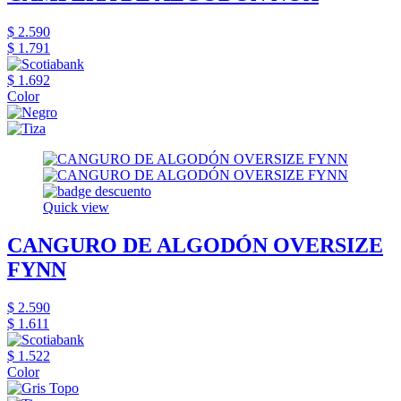
$ 2.590
$ 1.791
$ 1.692
Color
Quick view
CANGURO DE ALGODÓN OVERSIZE
FYNN
$ 2.590
$ 1.611
$ 1.522
Color