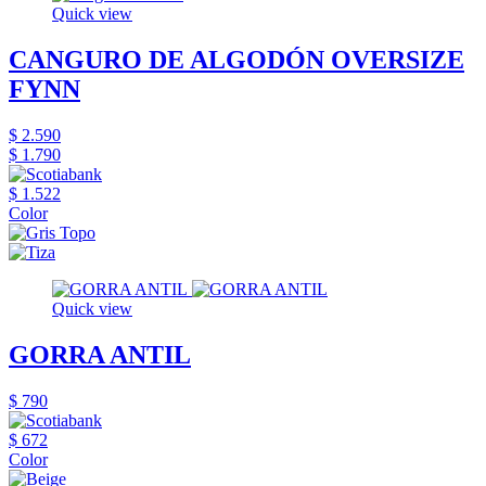
Quick view
CANGURO DE ALGODÓN OVERSIZE
FYNN
$ 2.590
$ 1.790
$ 1.522
Color
Quick view
GORRA ANTIL
$ 790
$ 672
Color