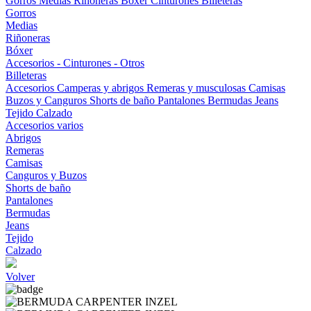
Gorros
Medias
Riñoneras
Bóxer
Cinturones
Billeteras
Gorros
Medias
Riñoneras
Bóxer
Accesorios - Cinturones - Otros
Billeteras
Accesorios
Camperas y abrigos
Remeras y musculosas
Camisas
Buzos y Canguros
Shorts de baño
Pantalones
Bermudas
Jeans
Tejido
Calzado
Accesorios varios
Abrigos
Remeras
Camisas
Canguros y Buzos
Shorts de baño
Pantalones
Bermudas
Jeans
Tejido
Calzado
Volver