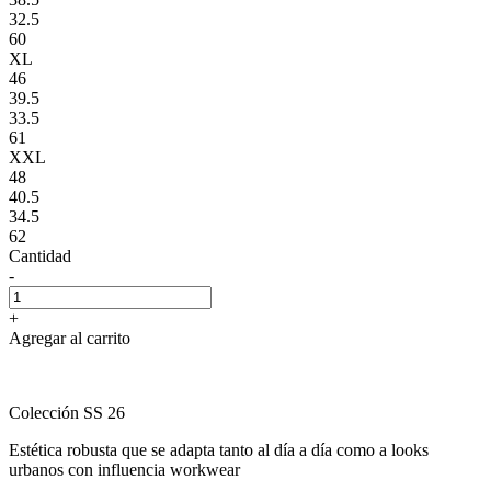
32.5
60
XL
46
39.5
33.5
61
XXL
48
40.5
34.5
62
Cantidad
-
+
Agregar al carrito
Colección SS 26
Estética robusta que se adapta tanto al día a día como a looks
urbanos con influencia workwear