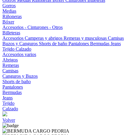
Gorros
Medias
Riñoneras
Bóxer
Cinturones
Billeteras
Gorros
Medias
Riñoneras
Bóxer
Accesorios - Cinturones - Otros
Billeteras
Accesorios
Camperas y abrigos
Remeras y musculosas
Camisas
Buzos y Canguros
Shorts de baño
Pantalones
Bermudas
Jeans
Tejido
Calzado
Accesorios varios
Abrigos
Remeras
Camisas
Canguros y Buzos
Shorts de baño
Pantalones
Bermudas
Jeans
Tejido
Calzado
Volver