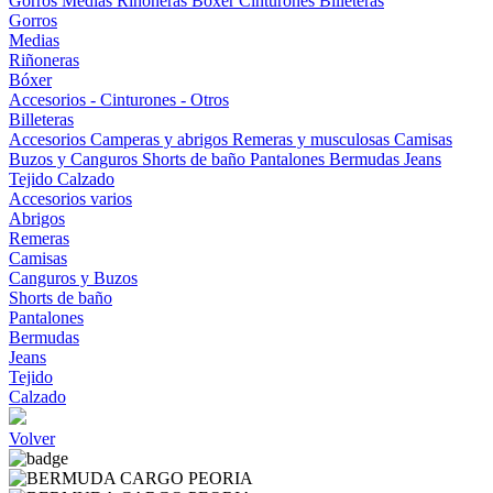
Gorros
Medias
Riñoneras
Bóxer
Cinturones
Billeteras
Gorros
Medias
Riñoneras
Bóxer
Accesorios - Cinturones - Otros
Billeteras
Accesorios
Camperas y abrigos
Remeras y musculosas
Camisas
Buzos y Canguros
Shorts de baño
Pantalones
Bermudas
Jeans
Tejido
Calzado
Accesorios varios
Abrigos
Remeras
Camisas
Canguros y Buzos
Shorts de baño
Pantalones
Bermudas
Jeans
Tejido
Calzado
Volver