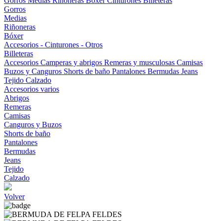
Gorros
Medias
Riñoneras
Bóxer
Cinturones
Billeteras
Gorros
Medias
Riñoneras
Bóxer
Accesorios - Cinturones - Otros
Billeteras
Accesorios
Camperas y abrigos
Remeras y musculosas
Camisas
Buzos y Canguros
Shorts de baño
Pantalones
Bermudas
Jeans
Tejido
Calzado
Accesorios varios
Abrigos
Remeras
Camisas
Canguros y Buzos
Shorts de baño
Pantalones
Bermudas
Jeans
Tejido
Calzado
Volver