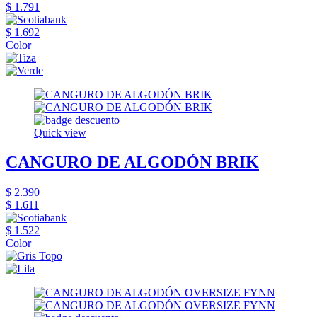
$ 1.791
$ 1.692
Color
Quick view
CANGURO DE ALGODÓN BRIK
$ 2.390
$ 1.611
$ 1.522
Color