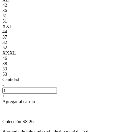
42
36
31
51
XXL
44
37
32
52
XXXL
46
38
33
53
Cantidad
-
+
Agregar al carrito
Colección SS 26
Bermuda de felpa relaxed, ideal para el día a día